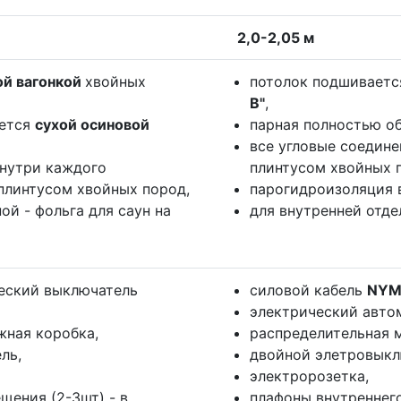
2,0-2,05 м
ой вагонкой
хвойных
потолок подшивает
В"
,
ается
сухой осиновой
парная полностью о
все угловые соедин
внутри каждого
плинтусом хвойных 
плинтусом хвойных пород,
парогидроизоляция в
ой - фольга для саун на
для внутренней отде
еский выключатель
силовой кабель
NY
электрический автом
жная коробка,
распределительная 
ль,
двойной элетровыкл
электророзетка,
щения (2-3шт) - в
плафоны внутреннего