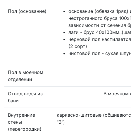
Пол (основание)
основание (обвязка 1ряд) 
нестроганного бруса 100x
зависимости от сечения б
лаги - брус 40х100мм.,(шаг
черновой пол настилается
(2 сорт)
чистовой пол - сухая шпу
Пол в моечном
отделении
Отвод воды из
В моечном 
бани
Внутренние
каркасно-щитовые (обшиваются
стены
"B")
(перегородки)