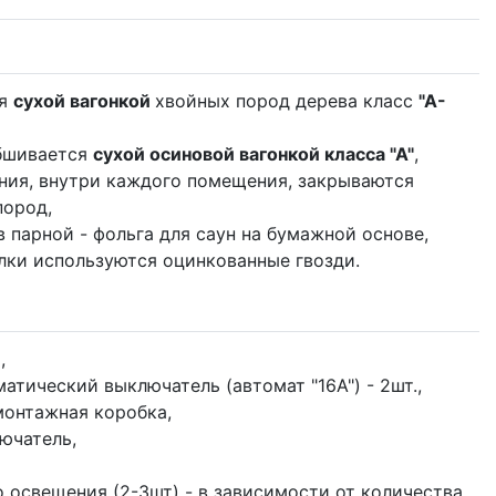
ся
сухой вагонкой
хвойных пород дерева класс
"А-
бшивается
сухой осиновой вагонкой класса "А"
,
ения, внутри каждого помещения, закрываются
пород,
 парной - фольга для саун на бумажной основе,
лки используются оцинкованные гвозди.
M
,
атический выключатель (автомат "16А") - 2шт.,
монтажная коробка,
ючатель,
 освещения (2-3шт) - в зависимости от количества