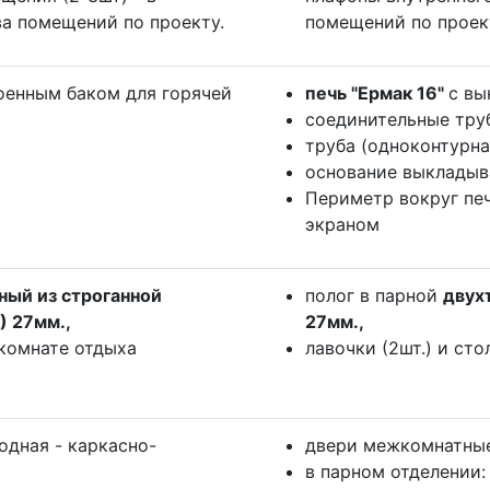
а помещений по проекту.
помещений по проек
оенным баком для горячей
печь "Ермак 16"
с вы
соединительные тру
труба (одноконтурн
основание выкладыва
Периметр вокруг пе
экраном
ный из строганной
полог в парной
двух
) 27мм.,
27мм.,
 комнате отдыха
лавочки (2шт.) и ст
одная - каркасно-
двери межкомнатные
в парном отделении