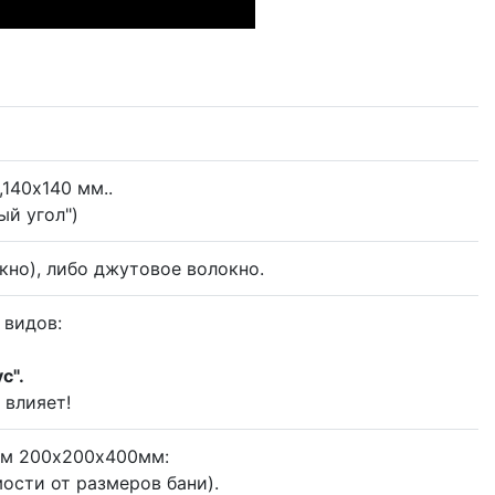
140x140 мм..
ый угол")
кно), либо джутовое волокно.
 видов:
с".
 влияет!
ом 200х200х400мм:
мости от размеров бани).