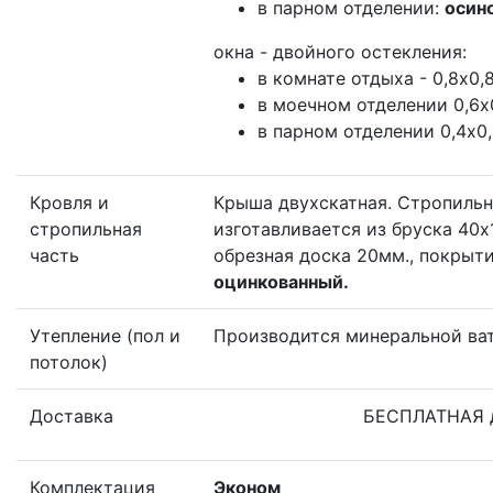
в парном отделении:
осин
окна - двойного остекления:
в комнате отдыха - 0,8х0,8
в моечном отделении 0,6х0
в парном отделении 0,4x0,
Кровля и
Крыша двухскатная. Стропильн
стропильная
изготавливается из бруска 40х
часть
обрезная доска 20мм., покрыт
оцинкованный.
Утепление (пол и
Производится минеральной ва
потолок)
Доставка
БЕСПЛАТНАЯ до
Комплектация
Эконом