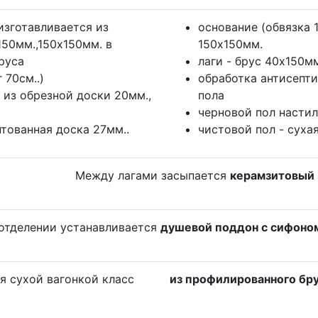
изготавливается из
основание (обвязка 
150мм.,150x150мм. в
150x150мм.
руса
лаги - брус 40х150мм.
 70см..)
обработка антисепти
 из обрезной доски 20мм.,
пола
черновой пол настил
нтованная доска 27мм..
чистовой пол - суха
Между лагами засыпается
керамзитовый
отделении устанавливается
душевой поддон с сифоно
 сухой вагонкой класс
из профилированного бр