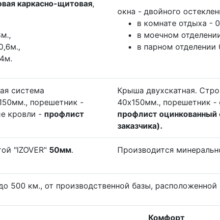
овая каркасно-щитовая
,
окна - двойного остеклен
в комнате отдыха - 0
м.,
в моечном отделении
,6м.,
в парном отделении 
4м.
ая система
Крыша двухскатная. Стро
150мм., порешетник -
40х150мм., порешетник - 
ие кровли -
профлист
профлист оцинкованный 
заказчика).
той "IZOVER"
50мм
.
Производится минеральной
 500 км., от производственной базы, расположенной 
Комфорт