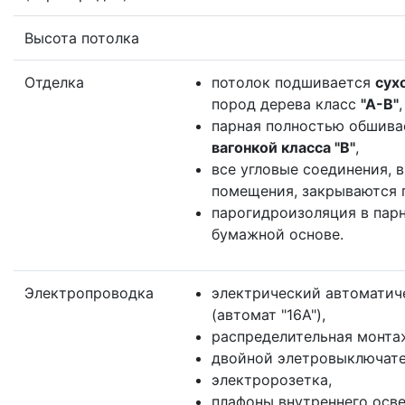
Высота потолка
Отделка
потолок подшивается
сух
пород дерева класс
"А-B"
,
парная полностью обшив
вагонкой класса "B"
,
все угловые соединения, 
помещения, закрываются 
парогидроизоляция в парн
бумажной основе.
Электропроводка
электрический автоматич
(автомат "16А"),
распределительная монта
двойной элетровыключате
электророзетка,
плафоны внутреннего осве